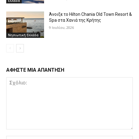
Ελλάδα
Άνοιξε το Hilton Chania Old Town Resort &
Spa στα Χανιά της Κρήτης
9 Ιουλίου, 2026
Νησιωτική Ελλάδα
ΑΦΗΣΤΕ ΜΙΑ ΑΠΑΝΤΗΣΗ
Σχόλιο:
Όν