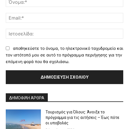
Ema
Ισ
αποθηκεύστε το όνομα, το ηλεκτρονικό ταχυδρομείο και
τον ιστότοπό μου σε αυτό το πρόγραμμα περιήγησης για την
επόμενη φορά που θα σχολιάσω.
Alternative:
ΔΗΜΟΦΙΛΗ ΑΡΘΡΑ
Τουρισμός για Όλους: Άνοιξε το
πρόγραμμα για τις αιτήσεις – Έως πότε
οι υποβολές