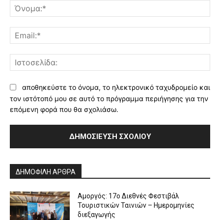
Όν
Ema
Ισ
αποθηκεύστε το όνομα, το ηλεκτρονικό ταχυδρομείο και
τον ιστότοπό μου σε αυτό το πρόγραμμα περιήγησης για την
επόμενη φορά που θα σχολιάσω.
Alternative:
ΔΗΜΟΦΙΛΗ ΑΡΘΡΑ
Αμοργός: 17ο Διεθνές Φεστιβάλ
Τουριστικών Ταινιών – Ημερομηνίες
διεξαγωγής