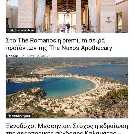
Ταξιδιωτικά Νέα
Στο The Romanos η premium σειρά
προϊόντων της The Naxos Apothecary
Debbie
-
21 Οκτωβρίου, 2025
Πελοπόννησος
Ξενοδόχοι Μεσσηνίας: Στόχος η εδραίωση
της αεροπορικής σύνδεσης Καλαμάτας –