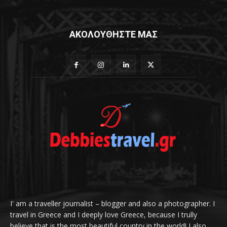
ΑΚΟΛΟΥΘΗΣΤΕ ΜΑΣ
I' am a traveller journalist – blogger and also a photographer. I
travel in Greece and I deeply love Greece, because I trully
believe that is the most beautiful country in the world! I also