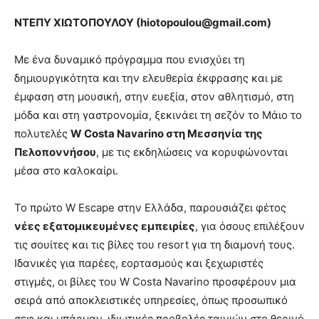
ΝΤΕΠΥ ΧΙΩΤΟΠΟΥΛΟΥ (
hiotopoulou
@
gmail
.
com
)
Με ένα δυναμικό πρόγραμμα που ενισχύει τη
δημιουργικότητα και την ελευθερία έκφρασης και με
έμφαση στη μουσική, στην ευεξία, στον αθλητισμό, στη
μόδα και στη γαστρονομία, ξεκινάει τη σεζόν το Μάιο το
πολυτελές
W Costa Navarino στη Μεσσηνία της
Πελοποννήσου
, με τις εκδηλώσεις να κορυφώνονται
μέσα στο καλοκαίρι.
Το πρώτο W Escape στην Ελλάδα, παρουσιάζει φέτος
νέες εξατομικευμένες εμπειρίες
, για όσους επιλέξουν
τις σουίτες και τις βίλες του resort για τη διαμονή τους.
Ιδανικές για παρέες, εορτασμούς και ξεχωριστές
στιγμές, οι βίλες του W Costa Navarino προσφέρουν μια
σειρά από αποκλειστικές υπηρεσίες, όπως προσωπικό
σεφ και μπάρμαν, ιδιωτικές προβολές ταινιών στο θερινό