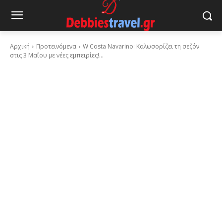
Αρχική
Προτεινόμενα
W Costa Navarino: Καλωσορίζει τη σεζόν
στις 3 Μαΐου με νέες εμπειρίες!...