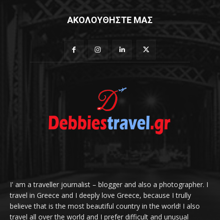
ΑΚΟΛΟΥΘΗΣΤΕ ΜΑΣ
I' am a traveller journalist – blogger and also a photographer. I
travel in Greece and I deeply love Greece, because I trully
believe that is the most beautiful country in the world! I also
travel all over the world and I prefer difficult and unusual