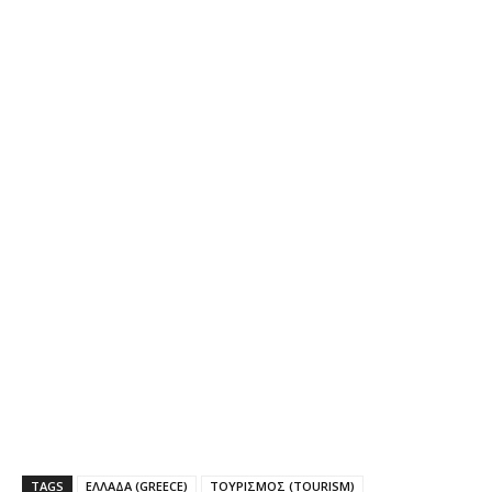
TAGS
ΕΛΛΑΔΑ (GREECE)
ΤΟΥΡΙΣΜΟΣ (TOURISM)