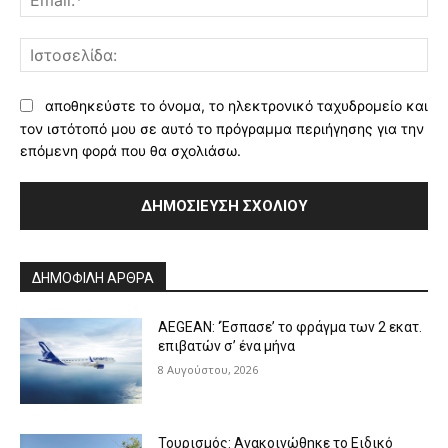
Ισ
αποθηκεύστε το όνομα, το ηλεκτρονικό ταχυδρομείο και
τον ιστότοπό μου σε αυτό το πρόγραμμα περιήγησης για την
επόμενη φορά που θα σχολιάσω.
Alternative:
ΔΗΜΟΦΙΛΗ ΑΡΘΡΑ
AEGEAN: ‘Έσπασε’ το φράγμα των 2 εκατ.
επιβατών σ’ ένα μήνα
8 Αυγούστου, 2026
Τουρισμός: Ανακοινώθηκε το Ειδικό