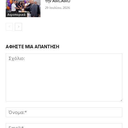
την AIRCAIRO
29 Ιουλίου, 2026
Αεροπορικά
ΑΦΗΣΤΕ ΜΙΑ ΑΠΑΝΤΗΣΗ
Σχόλιο:
Όν
Ema