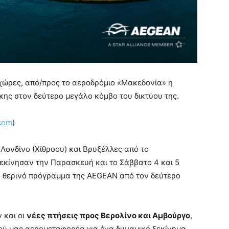
 χώρες, από/προς το αεροδρόμιο «Μακεδονία» η
κης στον δεύτερο μεγάλο κόμβο του δικτύου της.
com
)
 Λονδίνο (Χίθροου) και Βρυξέλλες από το
εκίνησαν την Παρασκευή και το Σάββατο 4 και 5
νο θερινό πρόγραμμα της AEGEAN από τον δεύτερο
 και οι
νέες πτήσεις προς Βερολίνο και Αμβούργο
,
ού μας αερομεταφορέα για ένα δυναμικό ξεκίνημα