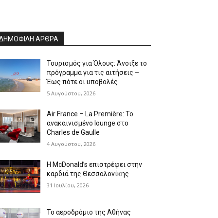
ΔΗΜΟΦΙΛΗ ΑΡΘΡΑ
Τουρισμός για Όλους: Άνοιξε το
πρόγραμμα για τις αιτήσεις –
Έως πότε οι υποβολές
5 Αυγούστου, 2026
Air France – La Première: Το
ανακαινισμένο lounge στο
Charles de Gaulle
4 Αυγούστου, 2026
Η McDonald’s επιστρέφει στην
καρδιά της Θεσσαλονίκης
31 Ιουλίου, 2026
Το αεροδρόμιο της Αθήνας