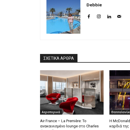
Debbie
ΣΧΕΤΙΚΑ ΑΡΘΡΑ
Αεροπορικά
Θεσσαλονίκ
Air France – La Première: Το
Η McDonald
ανακαινισμένο lounge στο Charles
καρδιά της