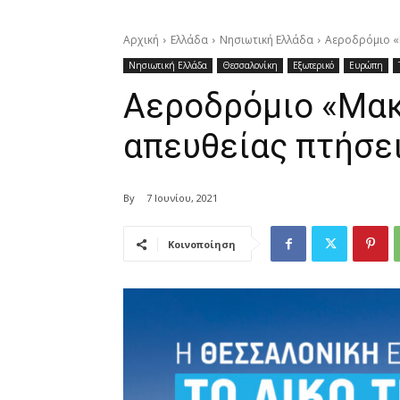
Αρχική
Ελλάδα
Νησιωτική Ελλάδα
Αεροδρόμιο «
Νησιωτική Ελλάδα
Θεσσαλονίκη
Εξωτερικό
Ευρώπη
Αεροδρόμιο «Μακ
απευθείας πτήσε
By
7 Ιουνίου, 2021
Κοινοποίηση