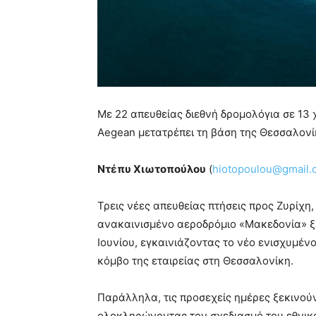
Με 22 απευθείας διεθνή δρομολόγια σε 13
Aegean μετατρέπει τη βάση της Θεσσαλονί
Ντέπυ Χιωτοπούλου
(
hiotopoulou@gmail.
Τρεις νέες απευθείας πτήσεις προς Ζυρίχη,
ανακαινισμένο αεροδρόμιο «Μακεδονία» ξ
Ιουνίου, εγκαινιάζοντας το νέο ενισχυμέ
κόμβο της εταιρείας στη Θεσσαλονίκη.
Παράλληλα, τις προσεχείς ημέρες ξεκινούν
ολοκληρώνοντας τον σχεδιασμό του εθνικ