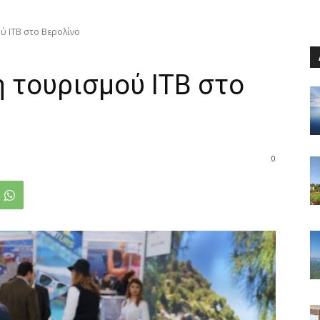
ού ΙΤΒ στο Βερολίνο
η τουρισμού ΙΤΒ στο
0