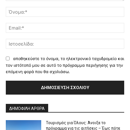
Σχόλιο:
Όν
Ema
Ισ
αποθηκεύστε το όνομα, το ηλεκτρονικό ταχυδρομείο και
τον ιστότοπό μου σε αυτό το πρόγραμμα περιήγησης για την
επόμενη φορά που θα σχολιάσω.
Alternative:
ΔΗΜΟΦΙΛΗ ΑΡΘΡΑ
Τουρισμός για Όλους: Άνοιξε το
πρόγραμμα για τις αιτήσεις – Έως πότε