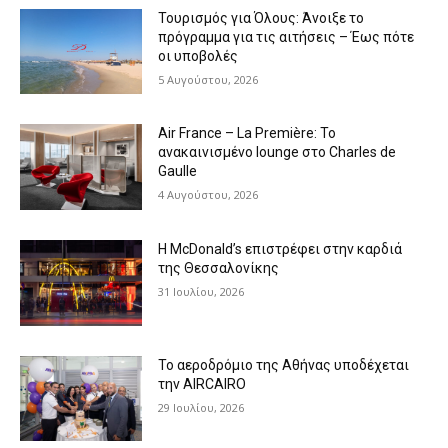
Τουρισμός για Όλους: Άνοιξε το
πρόγραμμα για τις αιτήσεις – Έως πότε
οι υποβολές
5 Αυγούστου, 2026
Air France – La Première: Το
ανακαινισμένο lounge στο Charles de
Gaulle
4 Αυγούστου, 2026
Η McDonald’s επιστρέφει στην καρδιά
της Θεσσαλονίκης
31 Ιουλίου, 2026
Το αεροδρόμιο της Αθήνας υποδέχεται
την AIRCAIRO
29 Ιουλίου, 2026