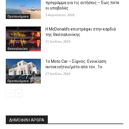
πρόγραμμα για τις αιτήσεις – Έως πότε
οι υποβολές
5 Αυγούστου, 2026
Προτεινόμενα
Η McDonald’s επιστρέφει στην καρδιά
της Θεσσαλονίκης
31 Ιουλίου, 2026
Θεσσαλονίκη
1o Moto Car – Σίφνος: Ενοικίαση
αυτοκινήτου/μότο από τον…1ο
27 Ιουλίου, 2026
Προτεινόμενα
ΔΗΜΟΦΙΛΗ ΑΡΘΡΑ