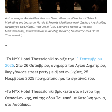
Από αριστερά: Andrie Kleanthous – Demosthenous (Director of Sales &
Marketing της Leonardo Hotels & Resorts Mediterranean), Στέλιος Αγγελούδης
(Δήμαρχος Θεσ/νίκης), Roni Aloni (CEO Leonardo Hotels & Resorts
Mediterranean), Κωνσταντίνος Ιωαννίδης (Γενικός διευθυντής NYX Hotel
Thessaloniki)
*
η
-To NYX Hotel Thessaloniki άνοιξε την
1
Σεπτεμβρίου
2025
. Στις 26 Οκτωβρίου, ανήμερα του Αγίου Δημητρίου,
διοργάνωσε street party με dj set ενώ χθες, 25
Νοεμβρίου 2025 πραγματοποίησε τα εγκαίνιά του.
-To NYX Hotel Thessaloniki βρίσκεται στο κέντρο της
Θεσσαλονίκης, επί της οδού Τσιμισκή με Κατούνη γωνία,
στα Λαδάδικα.