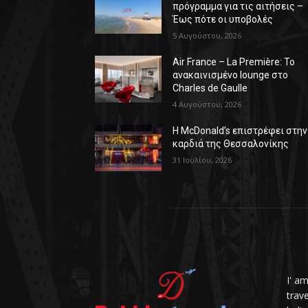
πρόγραμμα για τις αιτήσεις –
Έως πότε οι υποβολές
5 Αυγούστου, 2026
Air France – La Première: Το
ανακαινισμένο lounge στο
Charles de Gaulle
4 Αυγούστου, 2026
Η McDonald’s επιστρέφει στην
καρδιά της Θεσσαλονίκης
31 Ιουλίου, 2026
I' a
trav