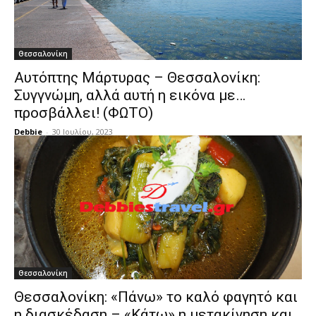
Θεσσαλονίκη
Αυτόπτης Μάρτυρας – Θεσσαλονίκη:
Συγγνώμη, αλλά αυτή η εικόνα με…
προσβάλλει! (ΦΩΤΟ)
Debbie
-
30 Ιουλίου, 2023
Θεσσαλονίκη
Θεσσαλονίκη: «Πάνω» το καλό φαγητό και
η διασκέδαση – «Κάτω» η μετακίνηση και