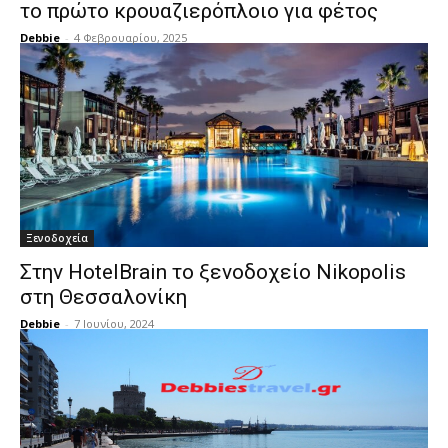
το πρώτο κρουαζιερόπλοιο για φέτος
Debbie
-
4 Φεβρουαρίου, 2025
Ξενοδοχεία
Στην HotelBrain το ξενοδοχείο Nikopolis
στη Θεσσαλονίκη
Debbie
-
7 Ιουνίου, 2024