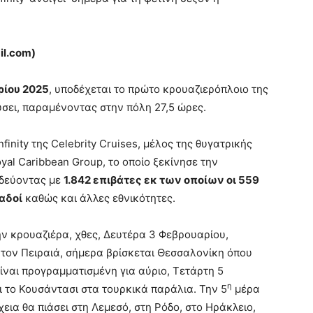
il
.
com
)
ρίου 2025
, υποδέχεται το πρώτο κρουαζιερόπλοιο της
εύσει, παραμένοντας στην πόλη 27,5 ώρες.
nfinity της Celebrity Cruises, μέλος της θυγατρικής
al Caribbean Group, το οποίο ξεκίνησε την
ιδεύοντας με
1.842 επιβάτες εκ των οποίων οι 559
ναδοί
καθώς και άλλες εθνικότητες.
ην κρουαζιέρα, χθες, Δευτέρα 3 Φεβρουαρίου,
 τον Πειραιά, σήμερα βρίσκεται Θεσσαλονίκη όπου
ίναι προγραμματισμένη για αύριο, Τετάρτη 5
η
ι το Κουσάντασι στα τουρκικά παράλια. Την 5
μέρα
χεια θα πιάσει στη Λεμεσό, στη Ρόδο, στο Ηράκλειο,