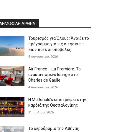
ΔΗΜΟΦΙΛΗ ΑΡΘΡΑ
Τουρισμός για Όλους: Άνοιξε το
πρόγραμμα για τις αιτήσεις –
Έως πότε οι υποβολές
5 Αυγούστου, 2026
Air France – La Première: Το
ανακαινισμένο lounge στο
Charles de Gaulle
4 Αυγούστου, 2026
Η McDonald’s επιστρέφει στην
καρδιά της Θεσσαλονίκης
31 Ιουλίου, 2026
Το αεροδρόμιο της Αθήνας