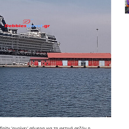
inity ‘ανοίγει’ σήμερα για τη φετινή σεζόν η