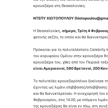
κρουαζιέρα στη Θεσσαλονίκη.
ΝΤΕΠΥ ΧΙΩΤΟΠΟΥΛΟΥ (
hiotopoulou
@
gma
H Θεσσαλονίκη,
σήμερα, Τρίτη 4 Φεβρουα
φετινής σεζόν, το οποίο και θα διανυκτερ
Πρόκειται για το πολυτελέστατο Celebrity I
του κορυφαίου Ομίλου στην κρουαζιέρα Roy
κρουαζιέρα του, χθες από τον Πειραιά ταξ
είναι Αμερικανοί, 580 Βρετανοί, 200 Κα
Το πολυτελές κρουαζιερόπλοιο ξεκίνησε τ
έχοντας ως λιμάνι επιβίβασης/αποβίβασης
και θα διανυκτερεύσει. Η αναχώρησή του ε
Φεβρουαρίου, στις 14.00, με επόμενο λιμάν
της κρουαζιέρας θα είναι εν πλω, στη συνέ