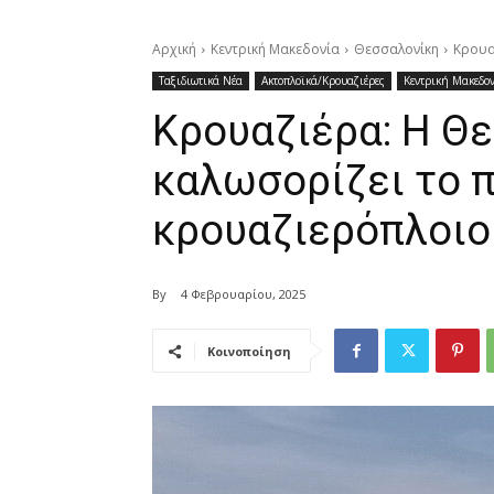
Αρχική
Κεντρική Μακεδονία
Θεσσαλονίκη
Κρουα
Ταξιδιωτικά Νέα
Ακτοπλοϊκά/Κρουαζιέρες
Κεντρική Μακεδο
Κρουαζιέρα: Η Θ
καλωσορίζει το 
κρουαζιερόπλοιο
By
4 Φεβρουαρίου, 2025
Κοινοποίηση