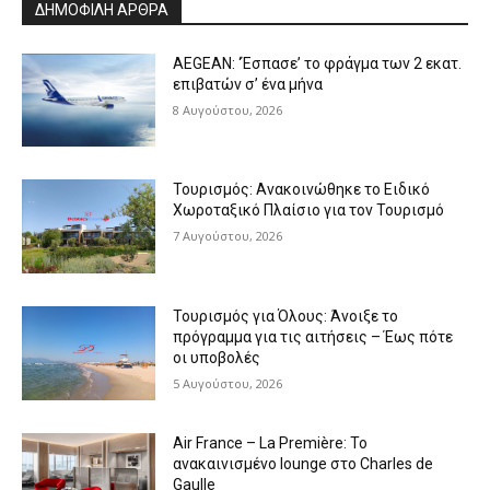
ΔΗΜΟΦΙΛΗ ΑΡΘΡΑ
AEGEAN: ‘Έσπασε’ το φράγμα των 2 εκατ.
επιβατών σ’ ένα μήνα
8 Αυγούστου, 2026
Τουρισμός: Ανακοινώθηκε το Ειδικό
Χωροταξικό Πλαίσιο για τον Τουρισμό
7 Αυγούστου, 2026
Τουρισμός για Όλους: Άνοιξε το
πρόγραμμα για τις αιτήσεις – Έως πότε
οι υποβολές
5 Αυγούστου, 2026
Air France – La Première: Το
ανακαινισμένο lounge στο Charles de
Gaulle