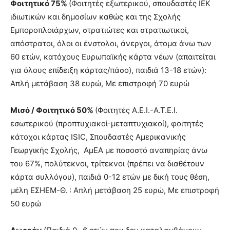
Φοιτητικό 75%
(Φοιτητές εξωτερικού, σπουδαστές ΙΕΚ
ιδιωτικών και δημοσίων καθώς και της Σχολής
Εμποροπλοιάρχων, στρατιώτες και στρατιωτικοί,
απόστρατοι, όλοι οι ένστολοι, άνεργοι, άτομα άνω των
60 ετών, κατόχους Ευρωπαϊκής κάρτα νέων (απαιτείται
για όλους επίδειξη κάρτας/πάσο), παιδιά 13-18 ετών):
Απλή μετάβαση 38 ευρώ, Με επιστροφή 70 ευρώ
Μισό / Φοιτητικό 50%
(Φοιτητές Α.Ε.Ι.-Α.Τ.Ε.Ι.
εσωτερικού (προπτυχιακοί-μεταπτυχιακοί), φοιτητές
κάτοχοι κάρτας ISIC, Σπουδαστές Αμερικανικής
Γεωργικής Σχολής, ΑμΕΑ με ποσοστό αναπηρίας άνω
του 67%, πολύτεκνοι, τρίτεκνοι (πρέπει να διαθέτουν
κάρτα συλλόγου), παιδιά 0-12 ετών με δική τους θέση,
μέλη ΕΣΗΕΜ-Θ. : Απλή μετάβαση 25 ευρώ, Με επιστροφή
50 ευρώ