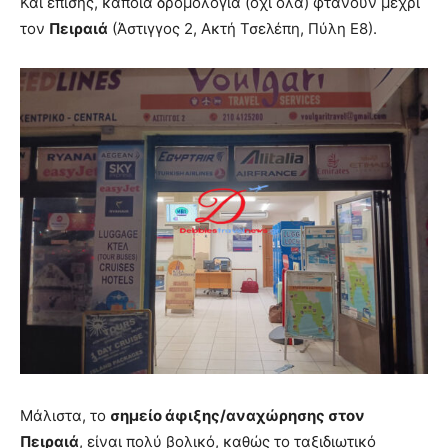
Και επίσης, κάποια δρομολόγια (όχι όλα) φτάνουν μέχρι
τον
Πειραιά
(Άστιγγος 2, Ακτή Τσελέπη, Πύλη Ε8).
Μάλιστα, το
σημείο άφιξης/αναχώρησης στον
Πειραιά
, είναι πολύ βολικό, καθώς το ταξιδιωτικό