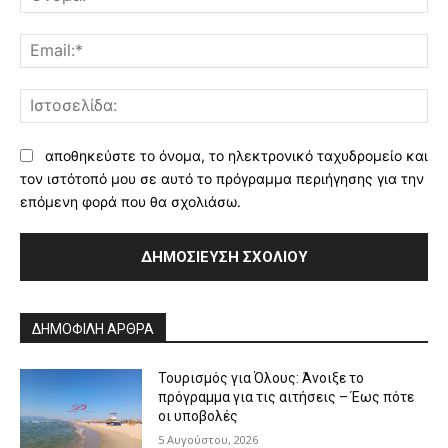
Ema
Ισ
αποθηκεύστε το όνομα, το ηλεκτρονικό ταχυδρομείο και
τον ιστότοπό μου σε αυτό το πρόγραμμα περιήγησης για την
επόμενη φορά που θα σχολιάσω.
Alternative:
ΔΗΜΟΦΙΛΗ ΑΡΘΡΑ
Τουρισμός για Όλους: Άνοιξε το
πρόγραμμα για τις αιτήσεις – Έως πότε
οι υποβολές
5 Αυγούστου, 2026