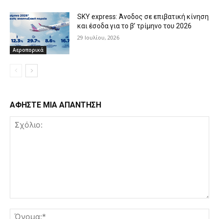
SKY express: Άνοδος σε επιβατική κίνηση
και έσοδα για το β’ τρίμηνο του 2026
29 Ιουλίου, 2026
Αεροπορικά
ΑΦΗΣΤΕ ΜΙΑ ΑΠΑΝΤΗΣΗ
Σχόλιο:
Όν