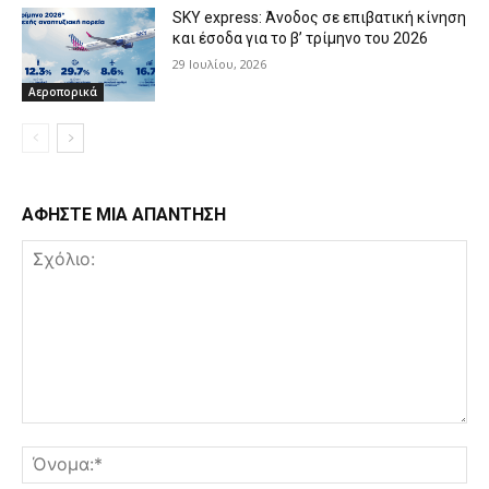
SKY express: Άνοδος σε επιβατική κίνηση
και έσοδα για το β’ τρίμηνο του 2026
29 Ιουλίου, 2026
Αεροπορικά
ΑΦΗΣΤΕ ΜΙΑ ΑΠΑΝΤΗΣΗ
Σχόλιο:
Όν