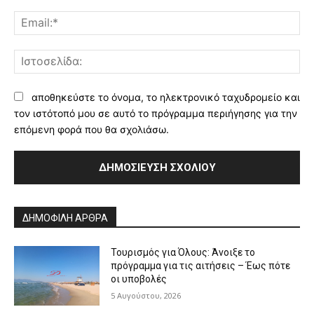
Ema
Ισ
αποθηκεύστε το όνομα, το ηλεκτρονικό ταχυδρομείο και
τον ιστότοπό μου σε αυτό το πρόγραμμα περιήγησης για την
επόμενη φορά που θα σχολιάσω.
Alternative:
ΔΗΜΟΦΙΛΗ ΑΡΘΡΑ
Τουρισμός για Όλους: Άνοιξε το
πρόγραμμα για τις αιτήσεις – Έως πότε
οι υποβολές
5 Αυγούστου, 2026