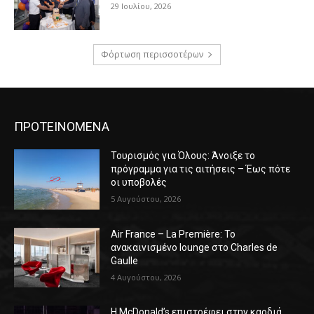
29 Ιουλίου, 2026
Φόρτωση περισσοτέρων
ΠΡΟΤΕΙΝΟΜΕΝΑ
Τουρισμός για Όλους: Άνοιξε το
πρόγραμμα για τις αιτήσεις – Έως πότε
οι υποβολές
5 Αυγούστου, 2026
Air France – La Première: Το
ανακαινισμένο lounge στο Charles de
Gaulle
4 Αυγούστου, 2026
Η McDonald’s επιστρέφει στην καρδιά