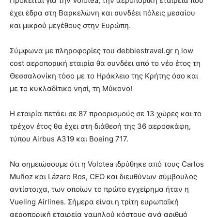
Πρόκειται για την Volotea, την αεροπορική εταιρεία που
έχει έδρα στη Βαρκελώνη και συνδέει πόλεις μεσαίου
και μικρού μεγέθους στην Ευρώπη.
Σύμφωνα με πληροφορίες του debbiestravel.gr η low
cost αεροπορική εταιρία θα συνδέει από το νέο έτος τη
Θεσσαλονίκη τόσο με το Ηράκλειο της Κρήτης όσο και
με το κυκλαδίτικο νησί, τη Μύκονο!
Η εταιρία πετάει σε 87 προορισμούς σε 13 χώρες και το
τρέχον έτος θα έχει στη διάθεσή της 36 αεροσκάφη,
τύπου Airbus A319 και Boeing 717.
Να σημειώσουμε ότι η Volotea ιδρύθηκε από τους Carlos
Muñoz και Lázaro Ros, CEO και διευθύνων σύμβουλος
αντίστοιχα, των οποίων το πρώτο εγχείρημα ήταν η
Vueling Airlines. Σήμερα είναι η τρίτη ευρωπαϊκή
αεροπορική εταιρεία χαμηλού κόστους ανά αριθμό