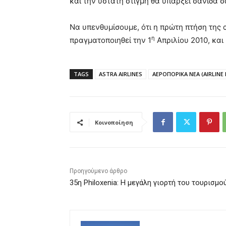
και την ύστατη στιγμή θα υπάρξει σανίδα σ
Να υπενθυμίσουμε, ότι η πρώτη πτήση της 
η
πραγματοποιηθεί την 1
Απριλίου 2010, και
TAGS
ASTRA AIRLINES
ΑΕΡΟΠΟΡΙΚΑ ΝΕΑ (AIRLINE
Κοινοποίηση
Προηγούμενο άρθρο
35η Philoxenia: Η μεγάλη γιορτή του τουρισμο