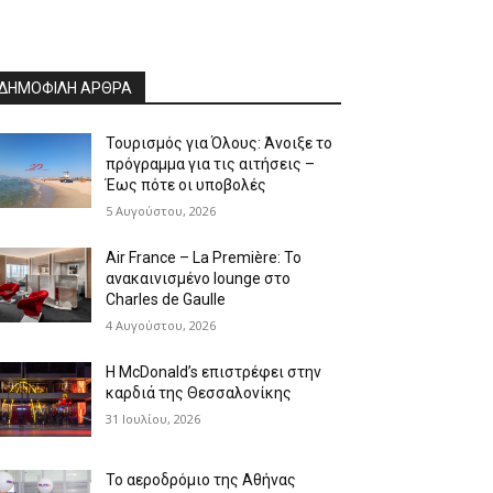
ΔΗΜΟΦΙΛΗ ΑΡΘΡΑ
Τουρισμός για Όλους: Άνοιξε το
πρόγραμμα για τις αιτήσεις –
Έως πότε οι υποβολές
5 Αυγούστου, 2026
Air France – La Première: Το
ανακαινισμένο lounge στο
Charles de Gaulle
4 Αυγούστου, 2026
Η McDonald’s επιστρέφει στην
καρδιά της Θεσσαλονίκης
31 Ιουλίου, 2026
Το αεροδρόμιο της Αθήνας