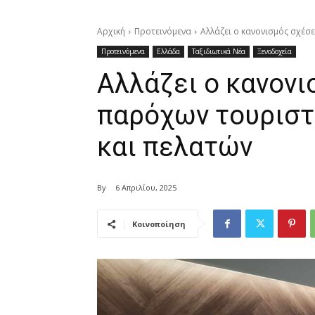
Αρχική
Προτεινόμενα
Αλλάζει ο κανονισμός σχέσ
Προτεινόμενα
Ελλάδα
Ταξιδιωτικά Νέα
Ξενοδοχεία
Αλλάζει ο κανον
παρόχων τουρισ
και πελατών
By
6 Απριλίου, 2025
Κοινοποίηση