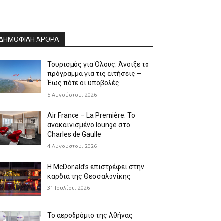
ΔΗΜΟΦΙΛΗ ΑΡΘΡΑ
Τουρισμός για Όλους: Άνοιξε το
πρόγραμμα για τις αιτήσεις –
Έως πότε οι υποβολές
5 Αυγούστου, 2026
Air France – La Première: Το
ανακαινισμένο lounge στο
Charles de Gaulle
4 Αυγούστου, 2026
Η McDonald’s επιστρέφει στην
καρδιά της Θεσσαλονίκης
31 Ιουλίου, 2026
Το αεροδρόμιο της Αθήνας