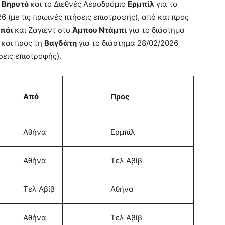
ν
Βηρυτό
και το Διεθνές Αεροδρόμιο
Ερμπίλ
για το
6 (με τις πρωινές πτήσεις επιστροφής), από και προς
μπάι
και Ζαγιέντ στο
Άμπου Ντάμπι
για το διάστημα
 και προς τη
Βαγδάτη
για το διάστημα 28/02/2026
ήσεις επιστροφής).
Από
Προς
Αθήνα
Ερμπίλ
Αθήνα
Τελ Αβίβ
Τελ Αβίβ
Αθήνα
Αθήνα
Τελ Αβίβ