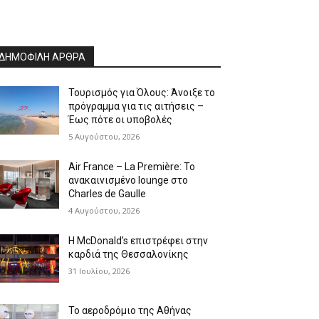
ΔΗΜΟΦΙΛΗ ΑΡΘΡΑ
Τουρισμός για Όλους: Άνοιξε το
πρόγραμμα για τις αιτήσεις –
Έως πότε οι υποβολές
5 Αυγούστου, 2026
Air France – La Première: Το
ανακαινισμένο lounge στο
Charles de Gaulle
4 Αυγούστου, 2026
Η McDonald’s επιστρέφει στην
καρδιά της Θεσσαλονίκης
31 Ιουλίου, 2026
Το αεροδρόμιο της Αθήνας