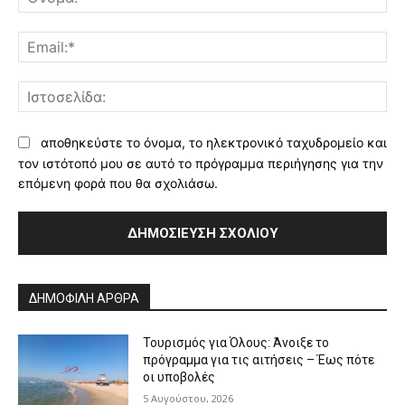
Ema
Ισ
αποθηκεύστε το όνομα, το ηλεκτρονικό ταχυδρομείο και
τον ιστότοπό μου σε αυτό το πρόγραμμα περιήγησης για την
επόμενη φορά που θα σχολιάσω.
Alternative:
ΔΗΜΟΦΙΛΗ ΑΡΘΡΑ
Τουρισμός για Όλους: Άνοιξε το
πρόγραμμα για τις αιτήσεις – Έως πότε
οι υποβολές
5 Αυγούστου, 2026