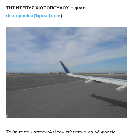
ΤΗΣ ΝΤΕΠΥΣ ΧΙΩΤΟΠΟΥΛΟΥ + φωτ.
(
hiotopoulou@
gmail.
com
)
Το θέμα που απασχολεί τον τελευταίο καιρό φορείς,