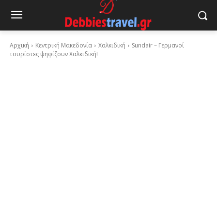
Αρχική
Κεντρική Μακεδονία
Χαλκιδική
Sundair – Γερμανοί
τουρίστες ψηφίζουν Χαλκιδική!