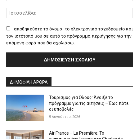
Ισ
αποθηκεύστε το όνομα, το ηλεκτρονικό ταχυδρομείο και
τον ιστότοπό μου σε αυτό το πρόγραμμα περιήγησης για την
επόμενη φορά που θα σχολιάσω.
Alternative:
ΔΗΜΟΦΙΛΗ ΑΡΘΡΑ
Τουρισμός για Όλους: Άνοιξε το
πρόγραμμα για τις αιτήσεις – Έως πότε
οι υποβολές
5 Αυγούστου, 2026
Air France – La Première: Το