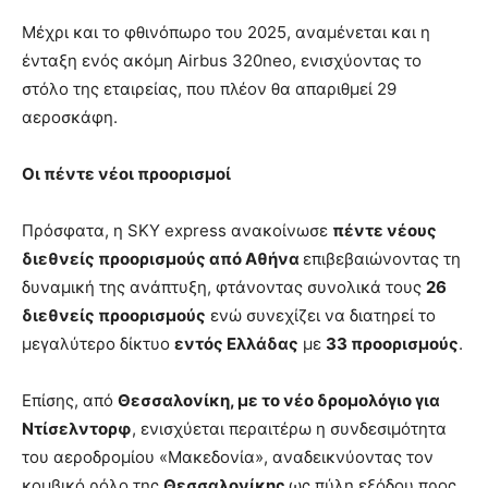
Μέχρι και το φθινόπωρο του 2025, αναμένεται και η
ένταξη ενός ακόμη Airbus 320neo, ενισχύοντας το
στόλο της εταιρείας, που πλέον θα απαριθμεί 29
αεροσκάφη.
Οι πέντε νέοι προορισμοί
Πρόσφατα, η SKY express ανακοίνωσε
πέντε νέους
διεθνείς προορισμούς από Αθήνα
επιβεβαιώνοντας τη
δυναμική της ανάπτυξη, φτάνοντας συνολικά τους
26
διεθνείς προορισμούς
ενώ συνεχίζει να διατηρεί το
μεγαλύτερο δίκτυο
εντός Ελλάδας
με
33 προορισμούς
.
Επίσης, από
Θεσσαλονίκη, με το νέο δρομολόγιο για
Ντίσελντορφ
, ενισχύεται περαιτέρω η συνδεσιμότητα
του αεροδρομίου «Μακεδονία», αναδεικνύοντας τον
κομβικό ρόλο της
Θεσσαλονίκης
ως πύλη εξόδου προς