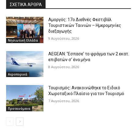
ΣΧΕΤΙΚΑ ΑΡΘΡΑ
Αμοργός: 17ο Διεθνές Φεστιβάλ
Τουριστικών Ταινιών – Ημερομηνίες
διεξαγωγής
9 Αυγούστου, 2026
Νησιωτική Ελλάδα
AEGEAN: ‘Έσπασε’ το φράγμα των 2 εκατ.
επιβατών σ’ ένα μήνα
8 Αυγούστου, 2026
Αεροπορικά
Τουρισμός: Ανακοινώθηκε το Ειδικό
Χωροταξικό Πλαίσιο για τον Τουρισμό
7 Αυγούστου, 2026
Προτεινόμενα