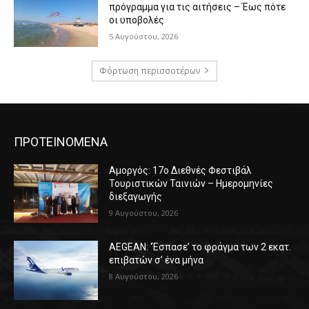
πρόγραμμα για τις αιτήσεις – Έως πότε
οι υποβολές
5 Αυγούστου, 2026
Φόρτωση περισσοτέρων
ΠΡΟΤΕΙΝΟΜΕΝΑ
Αμοργός: 17ο Διεθνές Φεστιβάλ
Τουριστικών Ταινιών – Ημερομηνίες
διεξαγωγής
9 Αυγούστου, 2026
AEGEAN: ‘Έσπασε’ το φράγμα των 2 εκατ.
επιβατών σ’ ένα μήνα
8 Αυγούστου, 2026