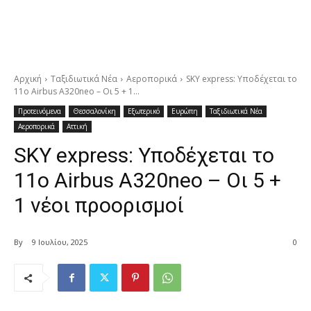
Αρχική
Ταξιδιωτικά Νέα
Αεροπορικά
SKY express: Υποδέχεται το
11ο Airbus A320neo – Οι 5 + 1...
Προτεινόμενα
Θεσσαλονίκη
Εξωτερικό
Ευρώπη
Ταξιδιωτικά Νέα
Αεροπορικά
Αττική
SKY express: Υποδέχεται το
11ο Airbus A320neo – Οι 5 +
1 νέοι προορισμοί
By
9 Ιουλίου, 2025
0