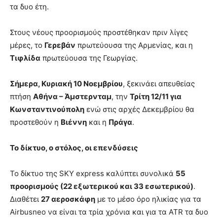
τα δυο έτη.
Στους νέους προορισμούς προστέθηκαν πριν λίγες
μέρες, το
Γερεβάν
πρωτεύουσα της Αρμενίας, και η
Τιφλίδα
πρωτεύουσα της Γεωργίας.
Σήμερα, Κυριακή 10 Νοεμβρίου
, ξεκινάει απευθείας
πτήση
Αθήνα – Άμστερνταμ
, την
Τρίτη 12/11 για
Κωνσταντινούπολη
ενώ στις αρχές Δεκεμβρίου θα
προστεθούν η
Βιέννη
και η
Πράγα
.
Το δίκτυο, ο στόλος, οι επενδύσεις
Το δίκτυο της SKY express καλύπτει συνολικά
55
προορισμούς (22 εξωτερικού και 33 εσωτερικού)
.
Διαθέτει
27 αεροσκάφη
με το μέσο όρο ηλικίας για τα
Airbusneo να είναι τα τρία χρόνια και για τα ATR τα δυο