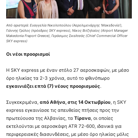
Από αριστερά: Ευαγγελία Νικολοπούλου (Αερολιμενάρχης ‘Μακεδονία’),
Γιάννης Γρύλος (πρόεδρος SKY express), Νίκος Βιτζηλαίος (Airport Manager
Makedonia Fraport Greece), Γεράσιμος Σκαλτσάς (Chief Commercial Officer
SKY express)
Οι νέοι προορισμοί
Η SKY express με έναν στόλο 27 αεροσκαφών, με μέσο
όρο ηλικίας τα 2-3 χρόνια, αυτό το φθινόπωρο
εγκαινιάζει επτά (7) νέους προορισμούς
.
Συγκεκριμένα,
από Αθήνα, στις 14 Οκτωβρίου
, η SKY
express εγκαινίασε τις απευθείας πτήσεις προς την
πρωτεύουσα της Αλβανίας, τα
Τίρανα
, οι οποίες
εκτελούνται με αεροσκάφη ATR 72-600, ιδανικά για
περιφερειακές διασυνδέσεις, με μέσο όρο ηλικίας μόλις