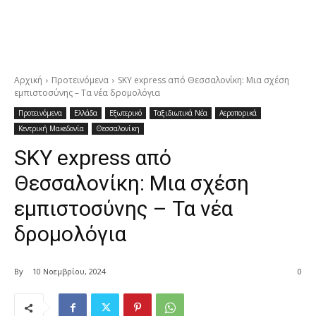
Αρχική
Προτεινόμενα
SKY express από Θεσσαλονίκη: Μια σχέση
εμπιστοσύνης – Τα νέα δρομολόγια
Προτεινόμενα
Ελλάδα
Εξωτερικό
Ταξιδιωτικά Νέα
Αεροπορικά
Κεντρική Μακεδονία
Θεσσαλονίκη
SKY express από
Θεσσαλονίκη: Μια σχέση
εμπιστοσύνης – Τα νέα
δρομολόγια
By
10 Νοεμβρίου, 2024
0