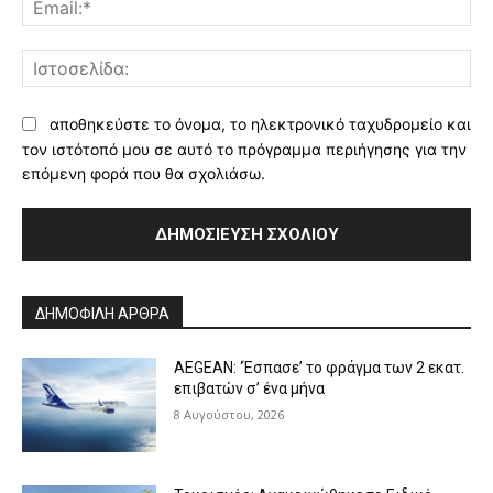
Ισ
αποθηκεύστε το όνομα, το ηλεκτρονικό ταχυδρομείο και
τον ιστότοπό μου σε αυτό το πρόγραμμα περιήγησης για την
επόμενη φορά που θα σχολιάσω.
Alternative:
ΔΗΜΟΦΙΛΗ ΑΡΘΡΑ
AEGEAN: ‘Έσπασε’ το φράγμα των 2 εκατ.
επιβατών σ’ ένα μήνα
8 Αυγούστου, 2026