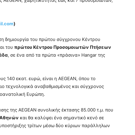
 AEGEAN, χωρητικότητας έως και 7 προσομοιωτών,
il.com
)
τη δημιουργία του πρώτου σύγχρονου Κέντρου
αι του
πρώτου Κέντρου Προσομοιωτών Πτήσεων
άδα
, σε ένα από τα πρώτα «πράσινα» Hangar της
ς 140 εκατ. ευρώ, είναι η AEGEAN, όπου το
ο πιο τεχνολογικά αναβαθμισμένος και σύγχρονος
ιοανατολική Ευρώπη.
άσης της AEGEAN συνολικής έκτασης 85.000 τ.μ. που
 Αθηνών
και θα καλύψει ένα σημαντικό κενό σε
ς υποστήριξης τρίτων μέσω δύο κύριων παράλληλων