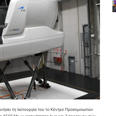
ινήσει τη λειτουργία του το Κέντρο Προσομοιωτών