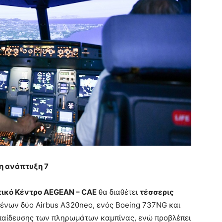
η ανάπτυξη 7
ικό Κέντρο AEGEAN – CAE
θα διαθέτει
τέσσερις
ένων δύο Airbus A320neo, ενός Boeing 737NG και
κπαίδευσης των πληρωμάτων καμπίνας, ενώ προβλέπει