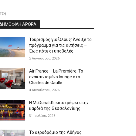
ΤΟ)
ΔΗΜΟΦΙΛΗ ΑΡΘΡΑ
Τουρισμός για Όλους: Άνοιξε το
πρόγραμμα για τις αιτήσεις –
Έως πότε οι υποβολές
5 Αυγούστου, 2026
Air France – La Première: Το
ανακαινισμένο lounge στο
Charles de Gaulle
4 Αυγούστου, 2026
Η McDonald’s επιστρέφει στην
καρδιά της Θεσσαλονίκης
31 Ιουλίου, 2026
Το αεροδρόμιο της Αθήνας