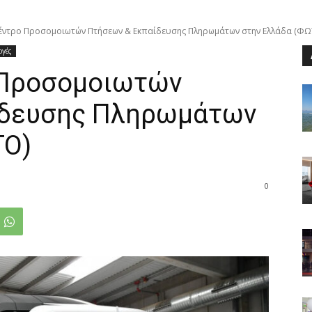
έντρο Προσομοιωτών Πτήσεων & Εκπαίδευσης Πληρωμάτων στην Ελλάδα (ΦΩ
ογές
 Προσομοιωτών
ίδευσης Πληρωμάτων
ΤΟ)
0