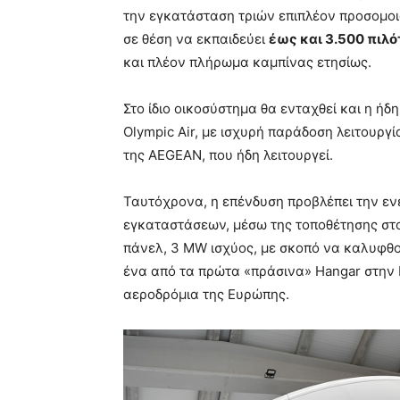
την εγκατάσταση τριών επιπλέον προσομοιω
σε θέση να εκπαιδεύει
έως και 3.500 πιλό
και πλέον πλήρωμα καμπίνας ετησίως.
Στο ίδιο οικοσύστημα θα ενταχθεί και η 
Olympic Air, με ισχυρή παράδοση λειτουργ
της AEGEAN, που ήδη λειτουργεί.
Ταυτόχρονα, η επένδυση προβλέπει την ε
εγκαταστάσεων, μέσω της τοποθέτησης στ
πάνελ, 3 MW ισχύος, με σκοπό να καλυφθο
ένα από τα πρώτα «πράσινα» Hangar στην 
αεροδρόμια της Ευρώπης.