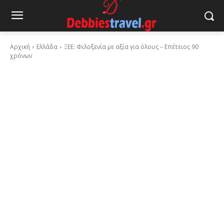
Αρχική
Ελλάδα
ΞΕΕ: Φιλοξενία με αξία για όλους – Επέτειος 90
χρόνων