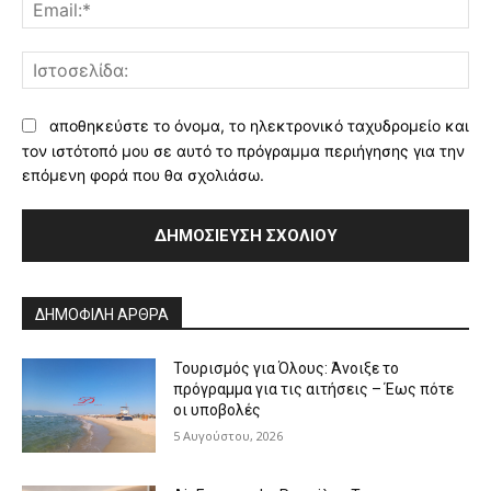
Ema
Ισ
αποθηκεύστε το όνομα, το ηλεκτρονικό ταχυδρομείο και
τον ιστότοπό μου σε αυτό το πρόγραμμα περιήγησης για την
επόμενη φορά που θα σχολιάσω.
Alternative:
ΔΗΜΟΦΙΛΗ ΑΡΘΡΑ
Τουρισμός για Όλους: Άνοιξε το
πρόγραμμα για τις αιτήσεις – Έως πότε
οι υποβολές
5 Αυγούστου, 2026