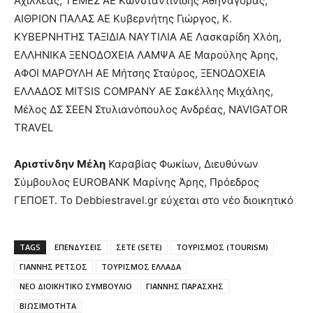
Αχιλλέας, TEMEΣ AE Κωνσταντινίδης Αθηναγόρας,
ΑΙΘΡΙΟΝ ΠΑΛΑΣ ΑΕ Κυβερνήτης Γιώργος, Κ.
ΚΥΒΕΡΝΗΤΗΣ ΤΑΞΙΔΙΑ ΝΑΥΤΙΛΙΑ ΑΕ Λασκαρίδη Χλόη,
ΕΛΛΗΝΙΚΑ ΞΕΝΟΔΟΧΕΙΑ ΛΑΜΨΑ AE Μαρούλης Άρης,
ΑΦΟΙ ΜΑΡΟΥΛΗ ΑΕ Μήτσης Σταύρος, ΞΕΝΟΔΟΧΕΙΑ
ΕΛΛΑΔΟΣ MITSIS COMPANY AE Σακέλλης Μιχάλης,
Μέλος ΔΣ ΣΕΕΝ Στυλιανόπουλος Ανδρέας, NAVIGATOR
TRAVEL
Αριστίνδην Μέλη
Καραβίας Φωκίων, Διευθύνων
Σύμβουλος EUROBANK Μαρίνης Άρης, Πρόεδρος
ΓΕΠΟΕΤ. Το Debbiestravel.gr εύχεται στο νέο διοικητικό
TAGS
ΕΠΕΝΔΥΣΕΙΣ
ΣΕΤΕ (SETE)
ΤΟΥΡΙΣΜΟΣ (TOURISM)
ΓΙΑΝΝΗΣ ΡΕΤΣΟΣ
ΤΟΥΡΙΣΜΟΣ ΕΛΛΑΔΑ
ΝΕΟ ΔΙΟΙΚΗΤΙΚΟ ΣΥΜΒΟΥΛΙΟ
ΓΙΑΝΝΗΣ ΠΑΡΑΣΧΗΣ
ΒΙΩΣΙΜΟΤΗΤΑ