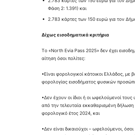
2.783 κάρτες των 150 ευρώ για τον Δήμο
Φάση 2: 1.391) και
2.783 κάρτες των 150 ευρώ για τον Δήμο 
Δίχως εισοδηματικά κριτήρια
Τo «North Evia Pass 2025» δεν έχει εισοδ
αίτηση όσοι πολίτες:
•Είναι φορολογικοί κάτοικοι Ελλάδος, με
φορολογίας εισοδήματος φυσικών προσώπω
•Δεν έχουν οι ίδιοι ή οι ωφελούμενοί τους
από την τελευταία εκκαθαρισμένη δήλωση
φορολογικό έτος 2024, και
•Δεν είναι δικαιούχοι – ωφελούμενοι, όσοι