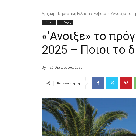
Αρχική
Νησιωτική Ελλάδα
Εύβοια
«’Ανοιξε» το π
Εύβοια
Επιλογές
«’Ανοιξε» το πρό
2025 – Ποιοι το δ
By
25 Οκτωβρίου, 2025
Κοινοποίηση