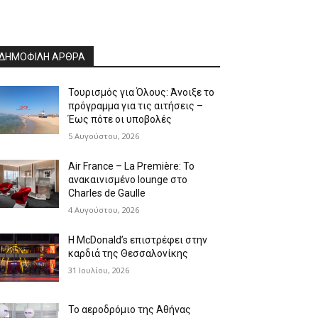
ΔΗΜΟΦΙΛΗ ΑΡΘΡΑ
Τουρισμός για Όλους: Άνοιξε το
πρόγραμμα για τις αιτήσεις –
Έως πότε οι υποβολές
5 Αυγούστου, 2026
Air France – La Première: Το
ανακαινισμένο lounge στο
Charles de Gaulle
4 Αυγούστου, 2026
Η McDonald’s επιστρέφει στην
καρδιά της Θεσσαλονίκης
31 Ιουλίου, 2026
Το αεροδρόμιο της Αθήνας