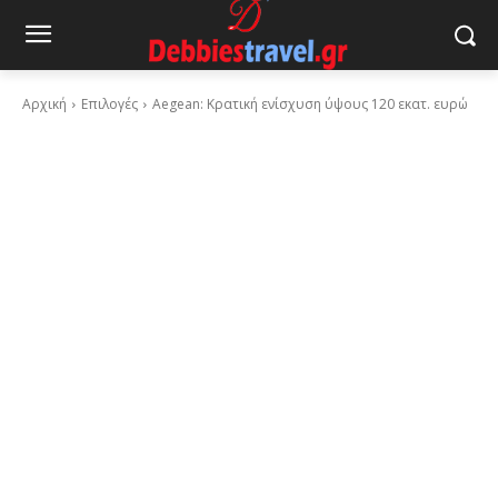
Αρχική
Επιλογές
Aegean: Κρατική ενίσχυση ύψους 120 εκατ. ευρώ