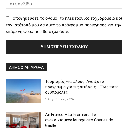
Ισ
αποθηκεύστε το όνομα, το ηλεκτρονικό ταχυδρομείο και
τον ιστότοπό μου σε αυτό το πρόγραμμα περιήγησης για την
επόμενη φορά που θα σχολιάσω.
Alternative:
ΔΗΜΟΦΙΛΗ ΑΡΘΡΑ
Τουρισμός για Όλους: Άνοιξε το
πρόγραμμα για τις αιτήσεις – Έως πότε
οι υποβολές
5 Αυγούστου, 2026
Air France – La Première: Το
ανακαινισμένο lounge στο Charles de
Gaulle