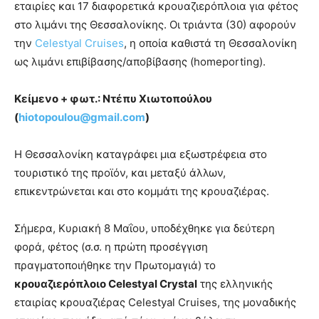
εταιρίες και 17 διαφορετικά κρουαζιερόπλοια για φέτος
στο λιμάνι της Θεσσαλονίκης. Οι τριάντα (30) αφορούν
την
Celestyal Cruises
, η οποία καθιστά τη Θεσσαλονίκη
ως λιμάνι επιβίβασης/αποβίβασης (homeporting).
Κείμενο + φωτ.: Ντέπυ Χιωτοπούλου
(
hiotopoulou@gmail.com
)
Η Θεσσαλονίκη καταγράφει μια εξωστρέφεια στο
τουριστικό της προϊόν, και μεταξύ άλλων,
επικεντρώνεται και στο κομμάτι της κρουαζιέρας.
Σήμερα, Κυριακή 8 Μαΐου, υποδέχθηκε για δεύτερη
φορά, φέτος (σ.σ. η πρώτη προσέγγιση
πραγματοποιήθηκε την Πρωτομαγιά) το
κρουαζιερόπλοιο
Celestyal
Crystal
της ελληνικής
εταιρίας κρουαζιέρας Celestyal Cruises, της μοναδικής