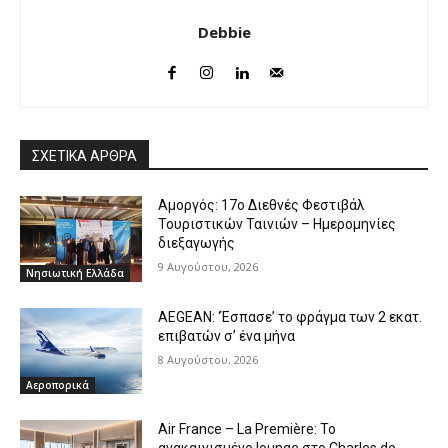
Debbie
ΣΧΕΤΙΚΑ ΑΡΘΡΑ
Αμοργός: 17ο Διεθνές Φεστιβάλ
Τουριστικών Ταινιών – Ημερομηνίες
διεξαγωγής
9 Αυγούστου, 2026
Νησιωτική Ελλάδα
AEGEAN: ‘Έσπασε’ το φράγμα των 2 εκατ.
επιβατών σ’ ένα μήνα
8 Αυγούστου, 2026
Αεροπορικά
Air France – La Première: Το
ανακαινισμένο lounge στο Charles de