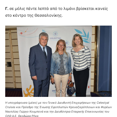
Γ.
σε μόλις πέντε λεπτά από το λιμάνι βρίσκεται κανείς
στο κέντρο της Θεσσαλονίκης.
Η υπογράφουσα (μέσο) με τον Γενικό Διευθυντή Επιχειρήσεων της Celestyal
Cruises και Πρόεδρο της Ένωσης Εφοπλιστών Κρουαζιερόπλοιων και Φορέων
Ναυτιλίας Γιώργο Κουμπενά και την Διευθύντρια Εταιρικής Επικοινωνίας του
ΟΛΘ Α.Ε. Θεοδώρα Ρήγα