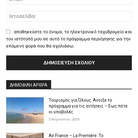
Ισ
αποθηκεύστε το όνομα, το ηλεκτρονικό ταχυδρομείο και
τον ιστότοπό μου σε αυτό το πρόγραμμα περιήγησης για την
επόμενη φορά που θα σχολιάσω.
Alternative:
ΔΗΜΟΦΙΛΗ ΑΡΘΡΑ
Τουρισμός για Όλους: Άνοιξε το
πρόγραμμα για τις αιτήσεις – Έως πότε
οι υποβολές
5 Αυγούστου, 2026
Air France – La Première: Το