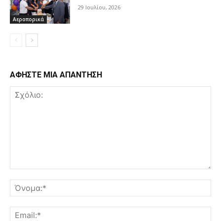
29 Ιουλίου, 2026
Αεροπορικά
ΑΦΗΣΤΕ ΜΙΑ ΑΠΑΝΤΗΣΗ
Σχόλιο:
Όν
Ema