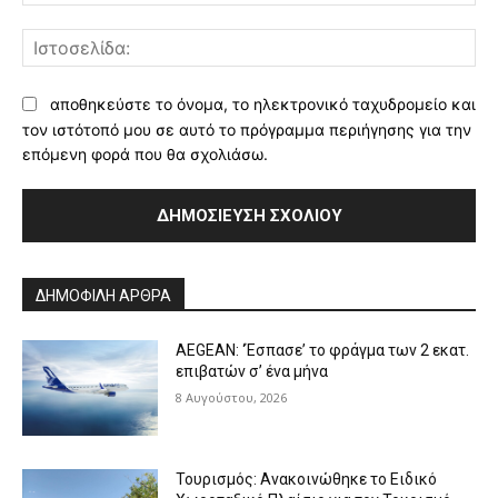
Ισ
αποθηκεύστε το όνομα, το ηλεκτρονικό ταχυδρομείο και
τον ιστότοπό μου σε αυτό το πρόγραμμα περιήγησης για την
επόμενη φορά που θα σχολιάσω.
Alternative:
ΔΗΜΟΦΙΛΗ ΑΡΘΡΑ
AEGEAN: ‘Έσπασε’ το φράγμα των 2 εκατ.
επιβατών σ’ ένα μήνα
8 Αυγούστου, 2026
Τουρισμός: Ανακοινώθηκε το Ειδικό