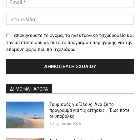
Ισ
αποθηκεύστε το όνομα, το ηλεκτρονικό ταχυδρομείο και
τον ιστότοπό μου σε αυτό το πρόγραμμα περιήγησης για την
επόμενη φορά που θα σχολιάσω.
Alternative:
ΔΗΜΟΦΙΛΗ ΑΡΘΡΑ
Τουρισμός για Όλους: Άνοιξε το
πρόγραμμα για τις αιτήσεις – Έως πότε
οι υποβολές
5 Αυγούστου, 2026