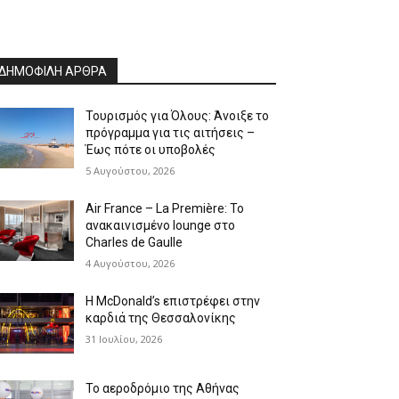
ΔΗΜΟΦΙΛΗ ΑΡΘΡΑ
Τουρισμός για Όλους: Άνοιξε το
πρόγραμμα για τις αιτήσεις –
Έως πότε οι υποβολές
5 Αυγούστου, 2026
Air France – La Première: Το
ανακαινισμένο lounge στο
Charles de Gaulle
4 Αυγούστου, 2026
Η McDonald’s επιστρέφει στην
καρδιά της Θεσσαλονίκης
31 Ιουλίου, 2026
Το αεροδρόμιο της Αθήνας