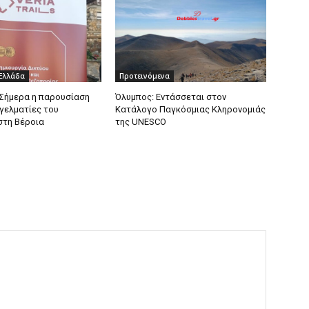
 Ελλάδα
Προτεινόμενα
s: Σήμερα η παρουσίαση
Όλυμπος: Εντάσσεται στον
γελματίες του
Κατάλογο Παγκόσμιας Κληρονομιάς
στη Βέροια
της UNESCO