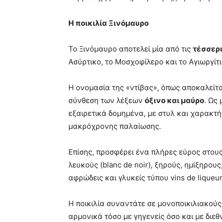
Η ποικιλία Ξινόμαυρο
Το Ξινόμαυρο αποτελεί μία από τις
τέσσερι
Ασύρτικο, το Μοσχοφίλερο και το Αγιωργίτι
Η ονομασία της «ντίβας», όπως αποκαλείτ
σύνθεση των λέξεων
όξινο και μαύρο
. Ως
εξαιρετικά δομημένα, με στυλ και χαρακτή
μακρόχρονης παλαίωσης.
Επίσης, προσφέρει ένα πλήρες εύρος στους
λευκούς (blanc de noir), ξηρούς, ημίξηρο
αφρώδεις και γλυκείς τύπου vins de lique
Η ποικιλία συναντάτε σε μονοποικιλιακού
αρμονικά τόσο με γηγενείς όσο και με διεθν