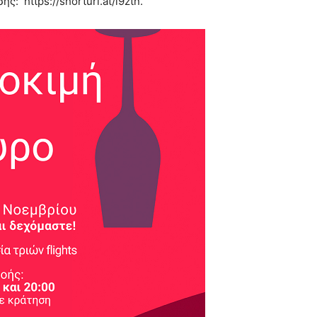
: https://shorturl.at/i9ztn.