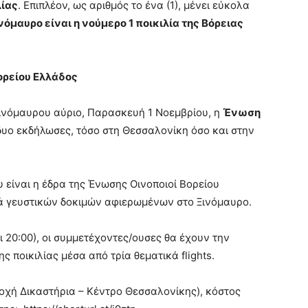
λίας
. Επιπλέον, ως αριθμός το ένα (1), μένει εύκολα
νόμαυρο είναι η νούμερο 1 ποικιλία της Βόρειας
ορείου Ελλάδος
ινόμαυρου αύριο, Παρασκευή 1 Νοεμβρίου, η
Ένωση
υο εκδήλωσες, τόσο στη Θεσσαλονίκη όσο και στην
υ είναι η έδρα της Ένωσης Οινοποιοί Βορείου
ιρά γευστικών δοκιμών αφιερωμένων στο Ξινόμαυρο.
αι 20:00), οι συμμετέχοντες/ουσες θα έχουν την
 ποικιλίας μέσα από τρία θεματικά flights.
ιοχή Δικαστήρια – Κέντρο Θεσσαλονίκης), κόστος