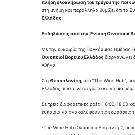
πλήρη ολοκλήρωση του τρύγου της ποικι
στη μνήμη και παράλληλα θυμίζει ότι το
Ξι
Ελλάδας
!
Εκδηλώσεις από την Ένωση Οινοποιοί Β
Με την ευκαιρία της Παγκόσμιας Ημέρας Ξ
Οινοποιοί Βορείου Ελλάδος
διοργανώνει δ
Αθήνα.
Στη
Θεσσαλονίκη
, στο “The Wine Hub”, πο
Ελλάδος, προτείνεται για το κοινό μια σε
Σε τρεις διαφορετικές ροές (16:00, 18:00 κ
ευκαιρία να ανακαλύψουν τις εκφράσεις της
-The Wine Hub (Ολυμπίου Διαμαντή 2, περ