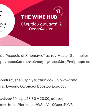
ss “Aspects of Xinomavro” με τον Master Sommelier
μονοποικιλιακούς οίνους της ποικιλίας Ξινόμαυρο σε
ρόσθετα, ελεύθερη γευστική δοκιμή οίνων από
της Ένωσης Οινοποιοί Βορείου Ελλάδος.
ενώνος 19, ώρα 18:30 – 20:00, κόστος
σης: https://forms.gle/W8nzVerQ3usrtPzV8.