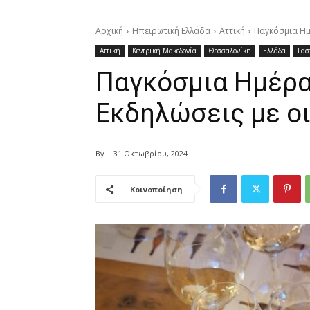
Αρχική
Ηπειρωτική Ελλάδα
Αττική
Παγκόσμια Ημ
Αττική
Κεντρική Μακεδονία
Θεσσαλονίκη
Ελλάδα
Γασ
Παγκόσμια Ημέρα
Εκδηλώσεις με οι
By
31 Οκτωβρίου, 2024
Κοινοποίηση