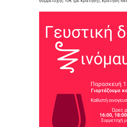
συμμετοχής 10€ (με κράτηση), κράτηση Θέσης