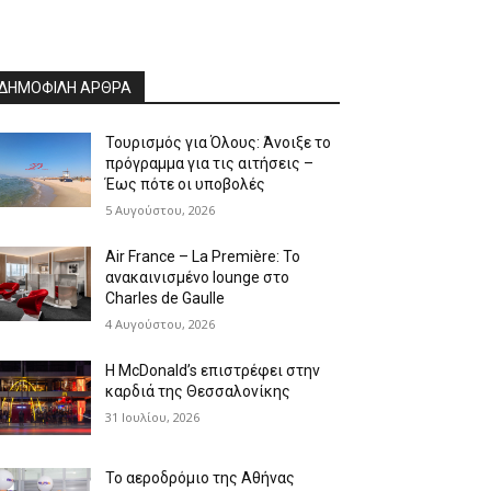
ΔΗΜΟΦΙΛΗ ΑΡΘΡΑ
Τουρισμός για Όλους: Άνοιξε το
πρόγραμμα για τις αιτήσεις –
Έως πότε οι υποβολές
5 Αυγούστου, 2026
Air France – La Première: Το
ανακαινισμένο lounge στο
Charles de Gaulle
4 Αυγούστου, 2026
Η McDonald’s επιστρέφει στην
καρδιά της Θεσσαλονίκης
31 Ιουλίου, 2026
Το αεροδρόμιο της Αθήνας