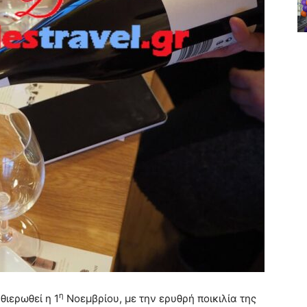
η
θιερωθεί η 1
Νοεμβρίου, με την ερυθρή ποικιλία της