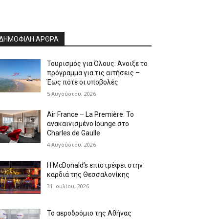
ΔΗΜΟΦΙΛΗ ΑΡΘΡΑ
Τουρισμός για Όλους: Άνοιξε το
πρόγραμμα για τις αιτήσεις –
Έως πότε οι υποβολές
5 Αυγούστου, 2026
Air France – La Première: Το
ανακαινισμένο lounge στο
Charles de Gaulle
4 Αυγούστου, 2026
Η McDonald’s επιστρέφει στην
καρδιά της Θεσσαλονίκης
31 Ιουλίου, 2026
Το αεροδρόμιο της Αθήνας