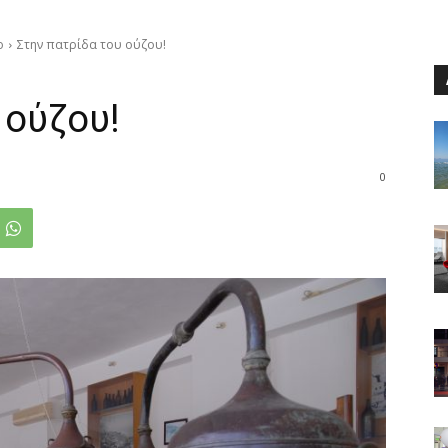
ο
Στην πατρίδα του ούζου!
 ούζου!
0