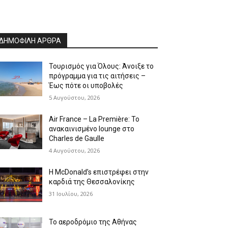
ΔΗΜΟΦΙΛΗ ΑΡΘΡΑ
Τουρισμός για Όλους: Άνοιξε το
πρόγραμμα για τις αιτήσεις –
Έως πότε οι υποβολές
5 Αυγούστου, 2026
Air France – La Première: Το
ανακαινισμένο lounge στο
Charles de Gaulle
4 Αυγούστου, 2026
Η McDonald’s επιστρέφει στην
καρδιά της Θεσσαλονίκης
31 Ιουλίου, 2026
Το αεροδρόμιο της Αθήνας