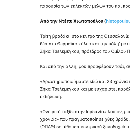
παρουσία των εκλεκτών μελών του και πρ
Από την Ντέπυ Χιωτοπούλου (
hiotopoul
Τρίτη βραδάκι, στο κέντρο της Θεσσαλονίκ
θέα στο Θερμαϊκό κόλπο και την πόλη’ με υ
Ζήκα Τσελεμέγκου, πρόεδρος του Ομίλου Π
Και από την άλλη, μου προσφέρουν τσάι, α
«Δραστηριοποιούμαστε εδώ και 23 χρόνια κ
Ζήκα Τσελεμέγκου και με ευχαριστεί παρά
εκδήλωση.
«Ονειρικό ταξίδι στην Ιορδανία» λοιπόν, μι
χρονιάς- που πραγματοποίησε χθες βράδυ,
(ΟΠΑΘ) σε αίθουσα κεντρικού ξενοδοχείου