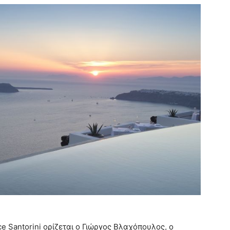
e Santorini ορίζεται ο Γιώργος Βλαχόπουλος, ο