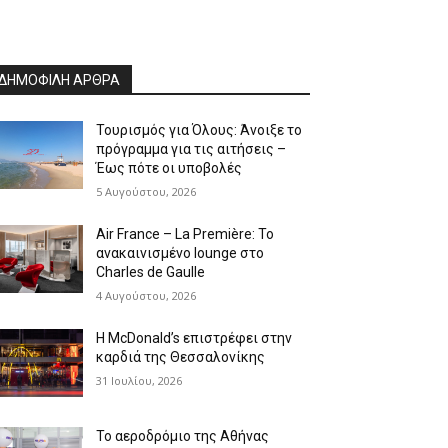
ΔΗΜΟΦΙΛΗ ΑΡΘΡΑ
Τουρισμός για Όλους: Άνοιξε το
πρόγραμμα για τις αιτήσεις –
Έως πότε οι υποβολές
5 Αυγούστου, 2026
Air France – La Première: Το
ανακαινισμένο lounge στο
Charles de Gaulle
4 Αυγούστου, 2026
Η McDonald’s επιστρέφει στην
καρδιά της Θεσσαλονίκης
31 Ιουλίου, 2026
Το αεροδρόμιο της Αθήνας