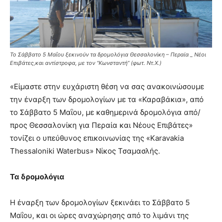
Το Σάββατο 5 Μαΐου ξεκινούν τα δρομολόγια Θεσσαλονίκη – Περαία _ Νέοι
Επιβάτες,και αντίστροφα, με τον “Κωνσταντή” (φωτ. Ντ.Χ.)
«Είμαστε στην ευχάριστη θέση να σας ανακοινώσουμε
την έναρξη των δρομολογίων με τα «Καραβάκια», από
το Σάββατο 5 Μαΐου, με καθημερινά δρομολόγια από/
προς Θεσσαλονίκη για Περαία και Νέους Επιβάτες»
τονίζει ο υπεύθυνος επικοινωνίας της «Karavakia
Thessaloniki Waterbus» Νίκος Τσαμασλής.
Τα δρομολόγια
Η έναρξη των δρομολογίων ξεκινάει το Σάββατο 5
Μαΐου, και οι ώρες αναχώρησης από το λιμάνι της