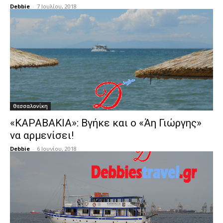
Debbie
-
7 Ιουλίου, 2018
Θεσσαλονίκη
«ΚΑΡΑΒΑΚΙΑ»: Βγήκε και ο «Άη Γιώργης»
να αρμενίσει!
Debbie
-
6 Ιουνίου, 2018