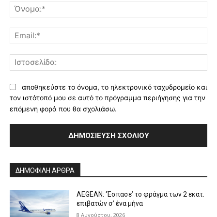
Όν
Ema
Ισ
αποθηκεύστε το όνομα, το ηλεκτρονικό ταχυδρομείο και
τον ιστότοπό μου σε αυτό το πρόγραμμα περιήγησης για την
επόμενη φορά που θα σχολιάσω.
Alternative:
ΔΗΜΟΦΙΛΗ ΑΡΘΡΑ
AEGEAN: ‘Έσπασε’ το φράγμα των 2 εκατ.
επιβατών σ’ ένα μήνα
8 Αυγούστου, 2026