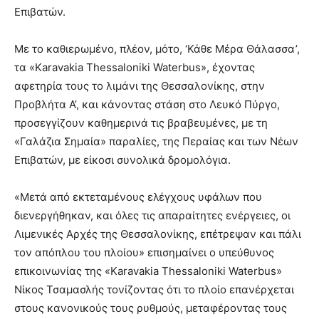
Επιβατών.
Με το καθιερωμένο, πλέον, μότο, ‘Κάθε Μέρα Θάλασσα’,
τα «Karavakia Thessaloniki Waterbus», έχοντας
αφετηρία τους το λιμάνι της Θεσσαλονίκης, στην
Προβλήτα Α’, και κάνοντας στάση στο Λευκό Πύργο,
προσεγγίζουν καθημερινά τις βραβευμένες, με τη
«Γαλάζια Σημαία» παραλίες, της Περαίας και των Νέων
Επιβατών, με είκοσι συνολικά δρομολόγια.
«Μετά από εκτεταμένους ελέγχους υφάλων που
διενεργήθηκαν, και όλες τις απαραίτητες ενέργειες, οι
Λιμενικές Αρχές της Θεσσαλονίκης, επέτρεψαν και πάλι
τον απόπλου του πλοίου» επισημαίνει ο υπεύθυνος
επικοινωνίας της «Karavakia Thessaloniki Waterbus»
Νίκος Τσαμασλής τονίζοντας ότι το πλοίο επανέρχεται
στους κανονικούς τους ρυθμούς, μεταφέροντας τους