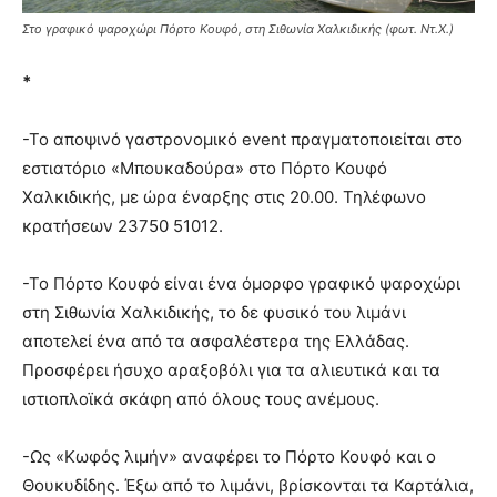
Στο γραφικό ψαροχώρι Πόρτο Κουφό, στη Σιθωνία Χαλκιδικής (φωτ. Ντ.Χ.)
*
-Το αποψινό γαστρονομικό event πραγματοποιείται στο
εστιατόριο «Μπουκαδούρα» στο Πόρτο Κουφό
Χαλκιδικής, με ώρα έναρξης στις 20.00. Τηλέφωνο
κρατήσεων 23750 51012.
-Το Πόρτο Κουφό είναι ένα όμορφο γραφικό ψαροχώρι
στη Σιθωνία Χαλκιδικής, το δε φυσικό του λιμάνι
αποτελεί ένα από τα ασφαλέστερα της Ελλάδας.
Προσφέρει ήσυχο αραξοβόλι για τα αλιευτικά και τα
ιστιοπλοϊκά σκάφη από όλους τους ανέμους.
-Ως «Κωφός λιμήν» αναφέρει το Πόρτο Κουφό και ο
Θουκυδίδης. Έξω από το λιμάνι, βρίσκονται τα Καρτάλια,