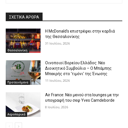
ΣΧΕΤΙΚΑ ΑΡΘΡΑ
Η McDonald’s επιστρέφει στην καρδιά
της Θεσσαλονίκης
31 Ιουλίου, 2026
Θεσσαλονίκη
Οινοποιοί Βορείου Ελλάδος: Νέο
Διοικητικό Συμβούλιο – Ο Μπάμπης
Μπεκρής στο ‘τιμόνι’ της Ένωσης
11 Ιουλίου, 2026
Προτεινόμενα
Air France: Νέο μενού στα lounges με την
υπογραφή του σεφ Yves Camdeborde
8 Ιουλίου, 2026
Αεροπορικά