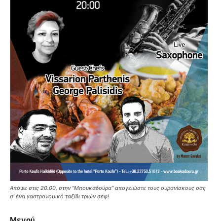
Απόψε στις 20.00, στην “Μπουκαδούρα” απογειώστε τους ουρανίσκους σας
σ’ ένα γαστρονομικό ταξίδι τριών σεφ!
Μενού