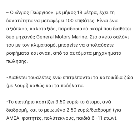
– Ο «Άγιος Γεώργιος» με μήκος 18 μέτρα, έχει τη
δυνατότητα να μεταφέρει 100 επιβάτες. Είναι ένα
αξιόπλοο, καλοτάξιδο, παραδοσιακό σκαρί που διαθέτει
δύο µηχανές General Motors Marine. Στο άνετο σαλόνι
του με τον κλιματισμό, μπορείτε να απολαύσετε
ροφήματα και σνακ, από τα αυτόματα μηχανήματα
πώλησης.
-Διαθέτει τουαλέτες ενώ επιτρέπονται τα κατοικίδια ζώα
(με λουρί) καθώς και τα ποδήλατα.
-Το εισιτήριο κοστίζει 3,50 ευρώ το άτομο, ανά
διαδρομή, και το μειωμένο 2,50 ευρώ/διαδρομή (για
ΑΜΕΑ, φοιτητές, πολύτεκνους, παιδιά 6 -11 ετών).