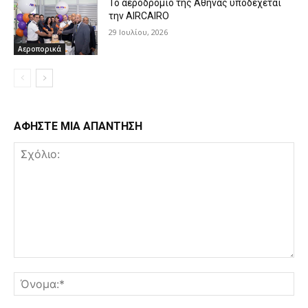
Το αεροδρόμιο της Αθήνας υποδέχεται
την AIRCAIRO
29 Ιουλίου, 2026
Αεροπορικά
ΑΦΗΣΤΕ ΜΙΑ ΑΠΑΝΤΗΣΗ
Σχόλιο:
Όν