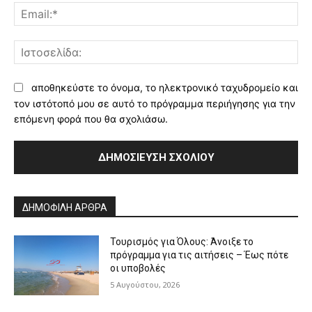
Ema
Ισ
αποθηκεύστε το όνομα, το ηλεκτρονικό ταχυδρομείο και
τον ιστότοπό μου σε αυτό το πρόγραμμα περιήγησης για την
επόμενη φορά που θα σχολιάσω.
Alternative:
ΔΗΜΟΦΙΛΗ ΑΡΘΡΑ
Τουρισμός για Όλους: Άνοιξε το
πρόγραμμα για τις αιτήσεις – Έως πότε
οι υποβολές
5 Αυγούστου, 2026