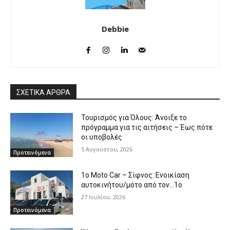
Debbie
ΣΧΕΤΙΚΑ ΑΡΘΡΑ
Τουρισμός για Όλους: Άνοιξε το
πρόγραμμα για τις αιτήσεις – Έως πότε
οι υποβολές
5 Αυγούστου, 2026
Προτεινόμενα
1o Moto Car – Σίφνος: Ενοικίαση
αυτοκινήτου/μότο από τον…1ο
27 Ιουλίου, 2026
Προτεινόμενα