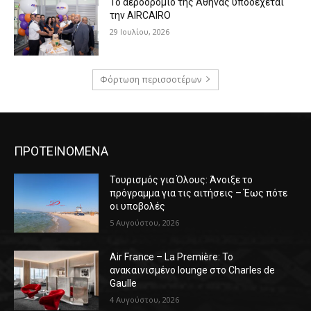
Το αεροδρόμιο της Αθήνας υποδέχεται
την AIRCAIRO
29 Ιουλίου, 2026
Φόρτωση περισσοτέρων
ΠΡΟΤΕΙΝΟΜΕΝΑ
Τουρισμός για Όλους: Άνοιξε το
πρόγραμμα για τις αιτήσεις – Έως πότε
οι υποβολές
5 Αυγούστου, 2026
Air France – La Première: Το
ανακαινισμένο lounge στο Charles de
Gaulle
4 Αυγούστου, 2026