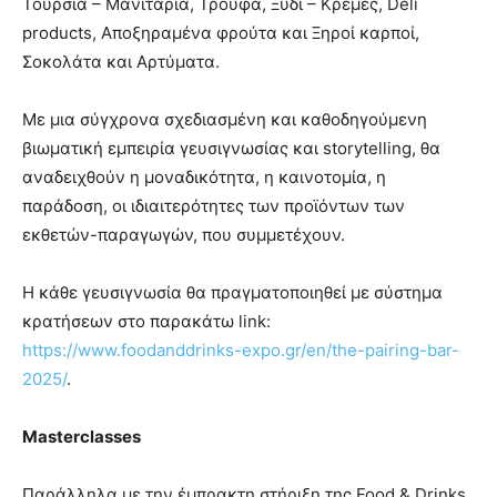
Τουρσιά – Μανιτάρια, Τρούφα, Ξύδι – Κρέμες, Deli
products, Αποξηραμένα φρούτα και Ξηροί καρποί,
Σοκολάτα και Αρτύματα.
Με μια σύγχρονα σχεδιασμένη και καθοδηγούμενη
βιωματική εμπειρία γευσιγνωσίας και storytelling, θα
αναδειχθούν η μοναδικότητα, η καινοτομία, η
παράδοση, οι ιδιαιτερότητες των προϊόντων των
εκθετών-παραγωγών, που συμμετέχουν.
Η κάθε γευσιγνωσία θα πραγματοποιηθεί με σύστημα
κρατήσεων στο παρακάτω link:
https://www.foodanddrinks-expo.gr/en/the-pairing-bar-
2025/
.
Masterclasses
Παράλληλα με την έμπρακτη στήριξη της Food & Drinks