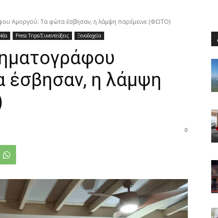
φου Αμοργού: Τα φώτα έσβησαν, η λάμψη παρέμεινε (ΦΩΤΟ)
Νέα
Press Trips/Συνεντεύξεις
Ξενοδοχεία
νηματογράφου
α έσβησαν, η λάμψη
)
0