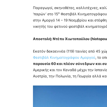
Παραγωγοί, σκηνοθέτες, καλλιτέχνες, καλλ
ο
‘παρών’ στο 15
Φεστιβάλ Κινηματογράφου 
στην Αμοργό 14 – 19 Νοεμβρίου και στέφθη
νικητής του φετινού φεστιβάλ κινηματογ
Αποστολή: Ντέπυ Χιωτοπούλου (
hiotopo
Εκατόν δεκαεννέα (119) ταινίες από 45 χ
Φεστιβάλ Κινηματογράφου Αμοργού
, το ο
παρουσία 60 και πλέον σύνεδρων και 
Αμερικής και τον Καναδά μέχρι την Ισπανία
Αυστρία, την Πολωνία, τη Γεωργία αλλά κα