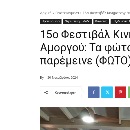
Αρχική
Προτεινόμενα
15ο Φεστιβάλ Κινηματογρά
Προτεινόμενα
Νησιωτική Ελλάδα
Κυκλάδες
Ταξιδιωτικά 
15ο Φεστιβάλ Κι
Αμοργού: Τα φώτ
παρέμεινε (ΦΩΤΟ
By
20 Νοεμβρίου, 2024
Κοινοποίηση