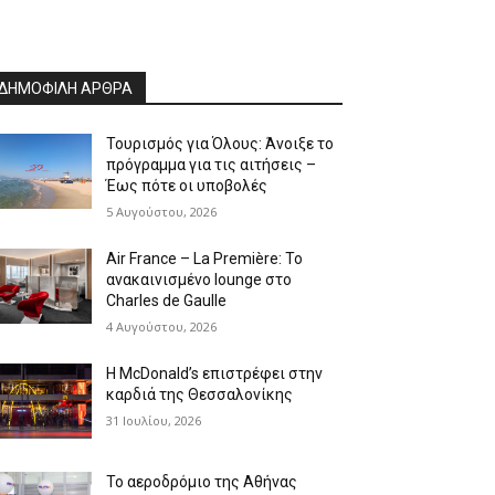
ΔΗΜΟΦΙΛΗ ΑΡΘΡΑ
Τουρισμός για Όλους: Άνοιξε το
πρόγραμμα για τις αιτήσεις –
Έως πότε οι υποβολές
5 Αυγούστου, 2026
Air France – La Première: Το
ανακαινισμένο lounge στο
Charles de Gaulle
4 Αυγούστου, 2026
Η McDonald’s επιστρέφει στην
καρδιά της Θεσσαλονίκης
31 Ιουλίου, 2026
Το αεροδρόμιο της Αθήνας