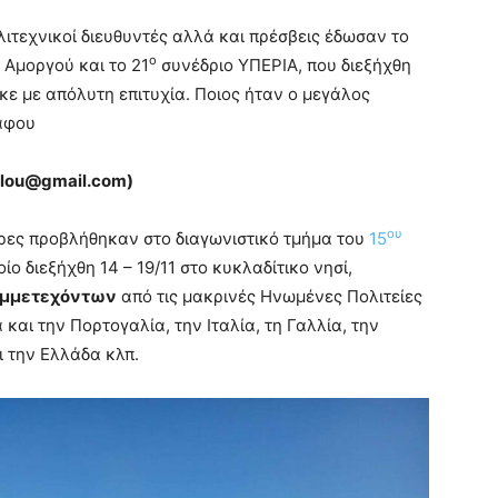
ιτεχνικοί διευθυντές αλλά και πρέσβεις έδωσαν το
ο
Αμοργού και το 21
συνέδριο ΥΠΕΡΙΑ, που διεξήχθη
κε με απόλυτη επιτυχία. Ποιος ήταν ο μεγάλος
ράφου
ulou@
gmail.
com)
ου
ώρες προβλήθηκαν στο διαγωνιστικό τμήμα του
15
ποίο διεξήχθη 14 – 19/11 στο κυκλαδίτικο νησί,
συμμετεχόντων
από τις μακρινές Ηνωμένες Πολιτείες
 και την Πορτογαλία, την Ιταλία, τη Γαλλία, την
ι την Ελλάδα κλπ.