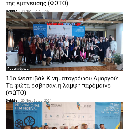
της έμπνευσης (ΦΩΤΟ)
Debbie
-
18 Νοεμβρίου, 2025
Προτεινόμενα
15ο Φεστιβάλ Κινηματογράφου Αμοργού:
Τα φώτα έσβησαν, η λάμψη παρέμεινε
(ΦΩΤΟ)
Debbie
-
20 Νοεμβρίου, 2024