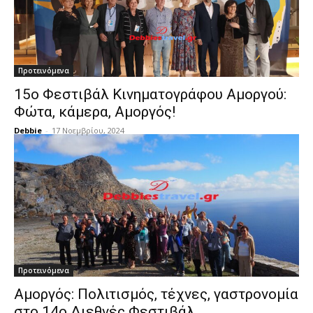
Προτεινόμενα
15ο Φεστιβάλ Κινηματογράφου Αμοργού:
Φώτα, κάμερα, Αμοργός!
Debbie
-
17 Νοεμβρίου, 2024
Προτεινόμενα
Αμοργός: Πολιτισμός, τέχνες, γαστρονομία
στο 14ο Διεθνές Φεστιβάλ