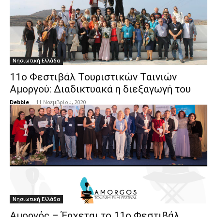
Νησιωτική Ελλάδα
11ο Φεστιβάλ Τουριστικών Ταινιών
Αμοργού: Διαδικτυακά η διεξαγωγή του
Debbie
-
11 Νοεμβρίου, 2020
Νησιωτική Ελλάδα
Αμοργός – Έρχεται το 11ο Φεστιβάλ